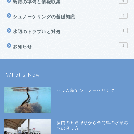
5
島旅の準備と情報収集
4
シュノーケリングの基礎知識
3
水辺のトラブルと対処
1
お知らせ
What’s New
セラム島でシュノーケリング！
厦門の五通埠頭から金門島の水頭港
への渡り方