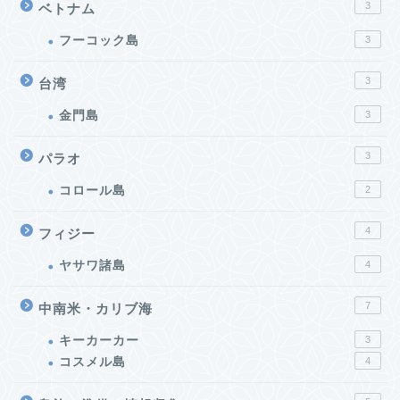
3
ベトナム
フーコック島
3
3
台湾
金門島
3
3
パラオ
コロール島
2
4
フィジー
ヤサワ諸島
4
7
中南米・カリブ海
キーカーカー
3
コスメル島
4