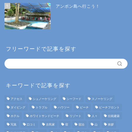
5
アンボン島へ行こう！
フリーワードで記事を探す
キーワードで記事を探す
アクセス
シュノーケリング
シーフード
スノーケリング
ダイビング
トラブル
ハウツー
ビーチ
ビーチフロント
ホテル
ホワイトサンドビーチ
リゾート
人々
伝統建築
写真
口コミ
古民家
宿
宿泊
山
挨拶