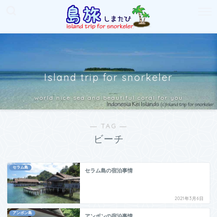
Island trip for snorkeler
world nice sea and beautiful coral for you
― TAG ―
ビーチ
セラム島
セラム島の宿泊事情
2021年3月6日
アンボン島
アンボンの宿泊事情