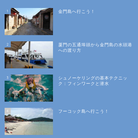
1
金門島へ行こう！
2
厦門の五通埠頭から金門島の水頭港
への渡り方
3
シュノーケリングの基本テクニッ
ク：フィンワークと潜水
4
フーコック島へ行こう！