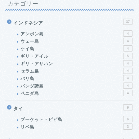
カテゴリー
37
インドネシア
アンボン島
4
ウェー島
4
ケイ島
4
ギリ・アイル
5
ギリ・アサハン
4
セラム島
4
バリ島
4
バンダ諸島
4
ペニダ島
4
9
タイ
プーケット・ピピ島
6
リペ島
3