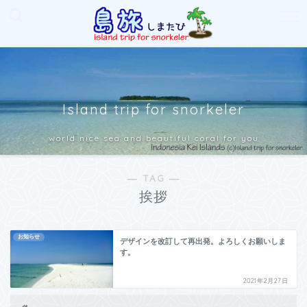
Island trip for snorkeler
world nice sea and beautiful coral for you
― TAG ―
挨拶
お知らせ
デザインを改訂して再出発。よろしくお願いしま
す。
2021年2月27日