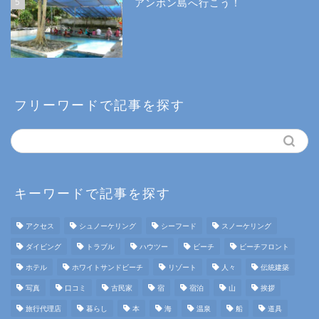
5
アンボン島へ行こう！
フリーワードで記事を探す
キーワードで記事を探す
アクセス
シュノーケリング
シーフード
スノーケリング
ダイビング
トラブル
ハウツー
ビーチ
ビーチフロント
ホテル
ホワイトサンドビーチ
リゾート
人々
伝統建築
写真
口コミ
古民家
宿
宿泊
山
挨拶
旅行代理店
暮らし
本
海
温泉
船
道具