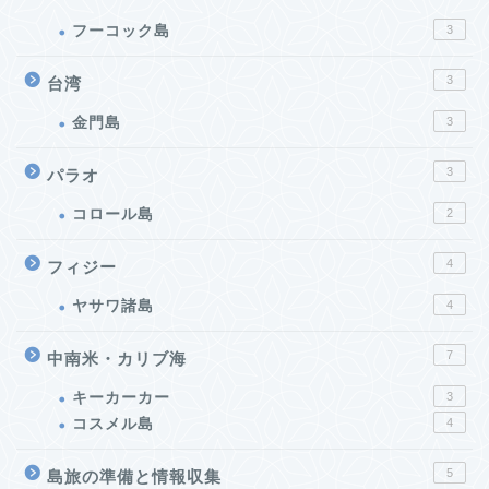
フーコック島
3
3
台湾
金門島
3
3
パラオ
コロール島
2
4
フィジー
ヤサワ諸島
4
7
中南米・カリブ海
キーカーカー
3
コスメル島
4
5
島旅の準備と情報収集