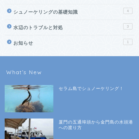
4
シュノーケリングの基礎知識
3
水辺のトラブルと対処
1
お知らせ
What’s New
セラム島でシュノーケリング！
厦門の五通埠頭から金門島の水頭港
への渡り方