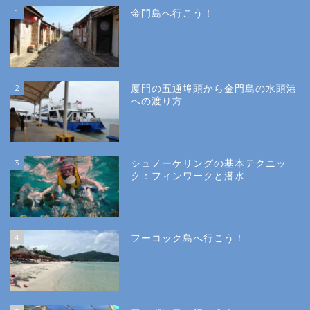
1
金門島へ行こう！
2
厦門の五通埠頭から金門島の水頭港
への渡り方
3
シュノーケリングの基本テクニッ
ク：フィンワークと潜水
4
フーコック島へ行こう！