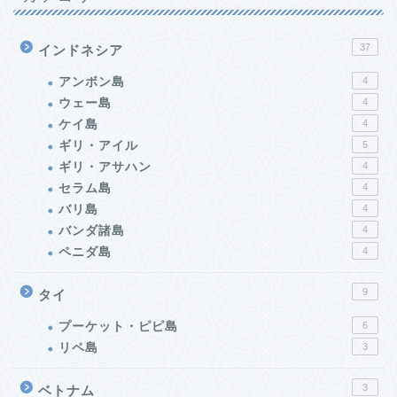
37
インドネシア
アンボン島
4
ウェー島
4
ケイ島
4
ギリ・アイル
5
ギリ・アサハン
4
セラム島
4
バリ島
4
バンダ諸島
4
ペニダ島
4
9
タイ
プーケット・ピピ島
6
リペ島
3
3
ベトナム