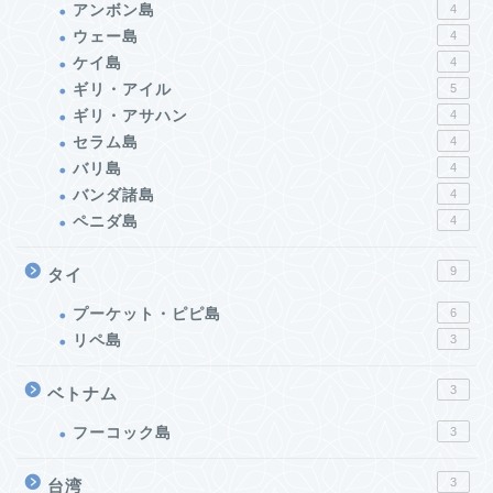
アンボン島
4
ウェー島
4
ケイ島
4
ギリ・アイル
5
ギリ・アサハン
4
セラム島
4
バリ島
4
バンダ諸島
4
ペニダ島
4
9
タイ
プーケット・ピピ島
6
リペ島
3
3
ベトナム
フーコック島
3
3
台湾