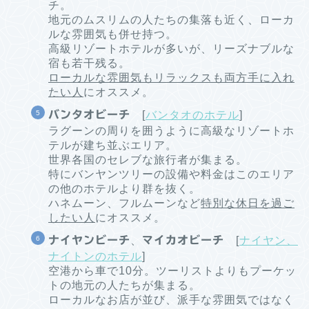
チ。
地元のムスリムの人たちの集落も近く、ローカ
ルな雰囲気も併せ持つ。
高級リゾートホテルが多いが、リーズナブルな
宿も若干残る。
ローカルな雰囲気もリラックスも両方手に入れ
たい人
にオススメ。
バンタオビーチ
[
バンタオのホテル
]
ラグーンの周りを囲うように高級なリゾートホ
テルが建ち並ぶエリア。
世界各国のセレブな旅行者が集まる。
特にバンヤンツリーの設備や料金はこのエリア
の他のホテルより群を抜く。
ハネムーン、フルムーンなど
特別な休日を過ご
したい人
にオススメ。
ナイヤンビーチ
、
マイカオビーチ
[
ナイヤン、
ナイトンのホテル
]
空港から車で10分。ツーリストよりもプーケッ
トの地元の人たちが集まる。
ローカルなお店が並び、派手な雰囲気ではなく