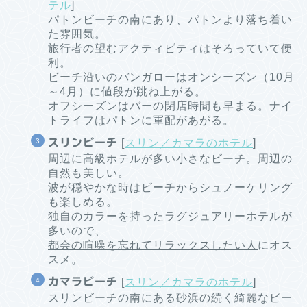
テル
]
パトンビーチの南にあり、パトンより落ち着い
た雰囲気。
旅行者の望むアクティビティはそろっていて便
利。
ビーチ沿いのバンガローはオンシーズン（10月
～4月）に値段が跳ね上がる。
オフシーズンはバーの閉店時間も早まる。ナイ
トライフはパトンに軍配があがる。
スリンビーチ
[
スリン／カマラのホテル
]
周辺に高級ホテルが多い小さなビーチ。周辺の
自然も美しい。
波が穏やかな時はビーチからシュノーケリング
も楽しめる。
独自のカラーを持ったラグジュアリーホテルが
多いので、
都会の喧噪を忘れてリラックスしたい人
にオス
スメ。
カマラビーチ
[
スリン／カマラのホテル
]
スリンビーチの南にある砂浜の続く綺麗なビー