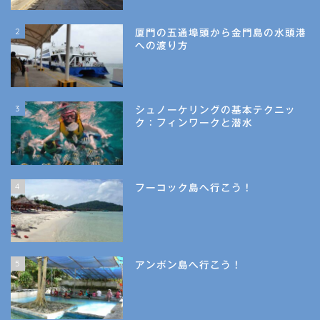
2
厦門の五通埠頭から金門島の水頭港
への渡り方
3
シュノーケリングの基本テクニッ
ク：フィンワークと潜水
4
フーコック島へ行こう！
5
アンボン島へ行こう！