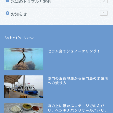
3
水辺のトラブルと対処
1
お知らせ
What’s New
セラム島でシュノーケリング！
厦門の五通埠頭から金門島の水頭港
への渡り方
海の上に浮かぶコテージでのんび
り。ペンギナパンリサールバハリ。