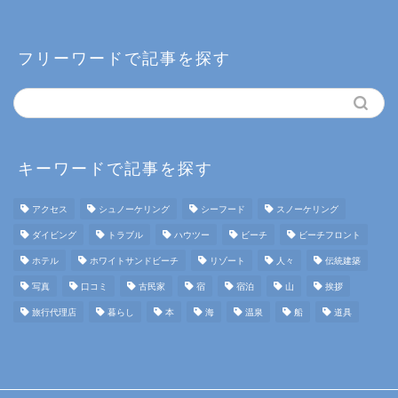
フリーワードで記事を探す
キーワードで記事を探す
アクセス
シュノーケリング
シーフード
スノーケリング
ダイビング
トラブル
ハウツー
ビーチ
ビーチフロント
ホテル
ホワイトサンドビーチ
リゾート
人々
伝統建築
写真
口コミ
古民家
宿
宿泊
山
挨拶
旅行代理店
暮らし
本
海
温泉
船
道具