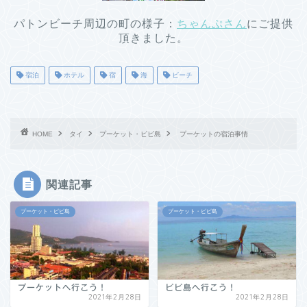
パトンビーチ周辺の町の様子：
ちゃんぷさん
にご提供
頂きました。
宿泊
ホテル
宿
海
ビーチ
HOME
タイ
プーケット・ピピ島
プーケットの宿泊事情
関連記事
プーケット・ピピ島
プーケット・ピピ島
プーケットへ行こう！
ピピ島へ行こう！
2021年2月28日
2021年2月28日