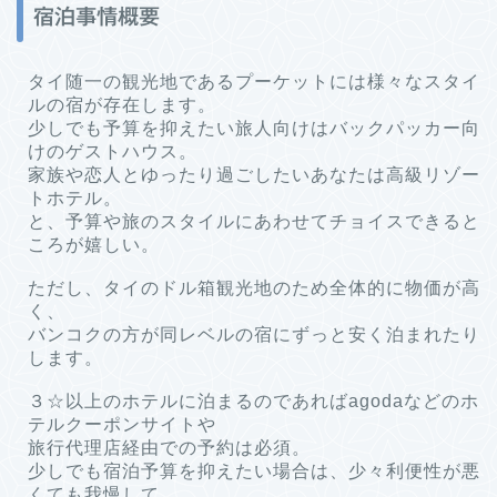
宿泊事情概要
タイ随一の観光地であるプーケットには様々なスタイ
ルの宿が存在します。
少しでも予算を抑えたい旅人向けはバックパッカー向
けのゲストハウス。
家族や恋人とゆったり過ごしたいあなたは高級リゾー
トホテル。
と、予算や旅のスタイルにあわせてチョイスできると
ころが嬉しい。
ただし、タイのドル箱観光地のため全体的に物価が高
く、
バンコクの方が同レベルの宿にずっと安く泊まれたり
します。
３☆以上のホテルに泊まるのであればagodaなどのホ
テルクーポンサイトや
旅行代理店経由での予約は必須。
少しでも宿泊予算を抑えたい場合は、少々利便性が悪
くても我慢して。