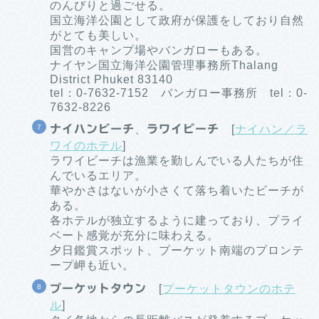
のんびりと過ごせる。
国立海洋公園として政府が保護をしており自然
がとても美しい。
国営のキャンプ場やバンガローもある。
ナイヤン国立海洋公園管理事務所Thalang
District Phuket 83140
tel：0-7632-7152 バンガロー事務所 tel：0-
7632-8226
ナイハンビーチ
、
ラワイビーチ
[
ナイハン／ラ
ワイのホテル
]
ラワイビーチは漁業を勤しんでいる人たちが住
んでいるエリア。
華やかさはないが小さくて落ち着いたビーチが
ある。
各ホテルが独立するように建っており、プライ
ベート感覚が充分に味わえる。
夕日鑑賞スポット、プーケット南端のプロンテ
ープ岬も近い。
プーケットタウン
[
プーケットタウンのホテ
ル
]