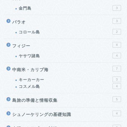
金門島
3
3
パラオ
コロール島
2
4
フィジー
ヤサワ諸島
4
7
中南米・カリブ海
キーカーカー
3
コスメル島
4
5
島旅の準備と情報収集
4
シュノーケリングの基礎知識