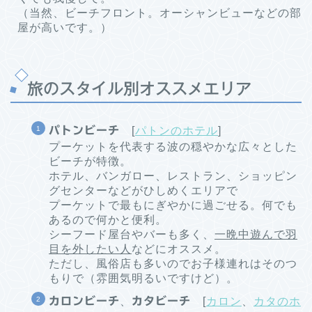
（当然、ビーチフロント。オーシャンビューなどの部
屋が高いです。）
旅のスタイル別オススメエリア
パトンビーチ
[
パトンのホテル
]
プーケットを代表する波の穏やかな広々とした
ビーチが特徴。
ホテル、バンガロー、レストラン、ショッピン
グセンターなどがひしめくエリアで
プーケットで最もにぎやかに過ごせる。何でも
あるので何かと便利。
シーフード屋台やバーも多く、
一晩中遊んで羽
目を外したい人
などにオススメ。
ただし、風俗店も多いのでお子様連れはそのつ
もりで（雰囲気明るいですけど）。
カロンビーチ
、
カタビーチ
[
カロン
、
カタのホ