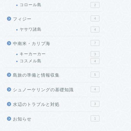
コロール島
2
フィジー
4
ヤサワ諸島
4
中南米・カリブ海
7
キーカーカー
3
コスメル島
4
島旅の準備と情報収集
5
シュノーケリングの基礎知識
4
水辺のトラブルと対処
3
お知らせ
1