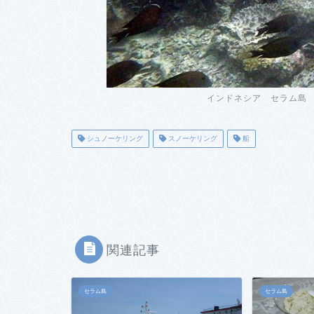
インドネシア セラム島
シュノーケリング
スノーケリング
船
関連記事
セラム島
セラム島