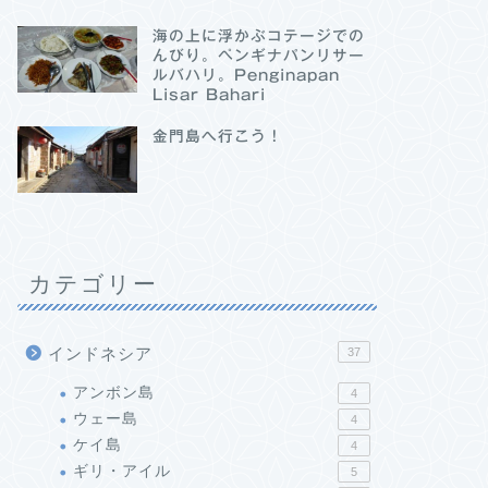
海の上に浮かぶコテージでの
んびり。ペンギナパンリサー
ルバハリ。Penginapan
Lisar Bahari
金門島へ行こう！
カテゴリー
インドネシア
37
アンボン島
4
ウェー島
4
ケイ島
4
ギリ・アイル
5