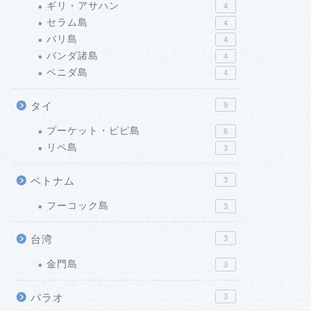
ギリ・アサハン
4
セラム島
4
バリ島
4
バンダ諸島
4
ペニダ島
4
タイ
9
プーケット・ピピ島
6
リペ島
3
ベトナム
3
フーコック島
3
台湾
3
金門島
3
パラオ
3