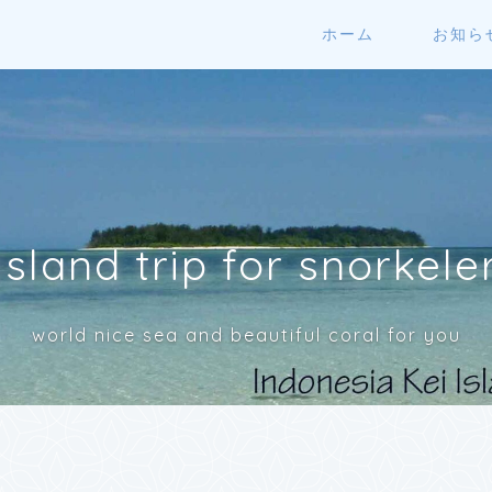
ホーム
お知ら
Island trip for snorkele
world nice sea and beautiful coral for you