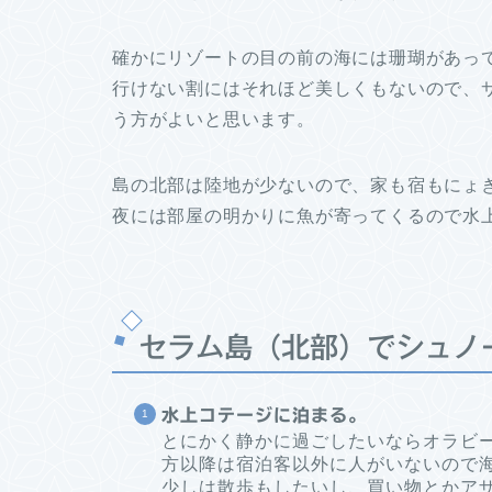
確かにリゾートの目の前の海には珊瑚があっ
行けない割にはそれほど美しくもないので、
う方がよいと思います。
島の北部は陸地が少ないので、家も宿もにょ
夜には部屋の明かりに魚が寄ってくるので水
セラム島（北部）でシュノ
水上コテージに泊まる。
とにかく静かに過ごしたいならオラビ
方以降は宿泊客以外に人がいないので
少しは散歩もしたいし、買い物とかア