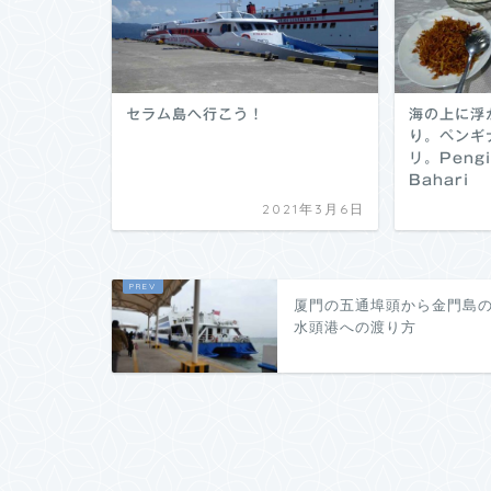
セラム島へ行こう！
海の上に浮
り。ペンギ
リ。Pengi
Bahari
2021年3月6日
厦門の五通埠頭から金門島
水頭港への渡り方