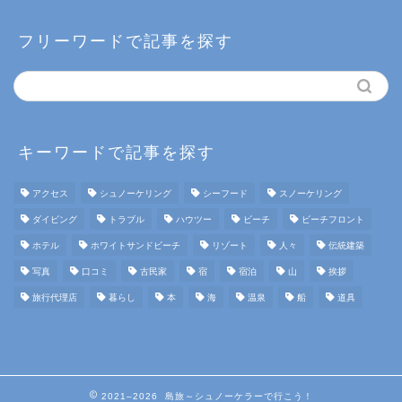
フリーワードで記事を探す
キーワードで記事を探す
アクセス
シュノーケリング
シーフード
スノーケリング
ダイビング
トラブル
ハウツー
ビーチ
ビーチフロント
ホテル
ホワイトサンドビーチ
リゾート
人々
伝統建築
写真
口コミ
古民家
宿
宿泊
山
挨拶
旅行代理店
暮らし
本
海
温泉
船
道具
2021–2026 島旅～シュノーケラーで行こう！