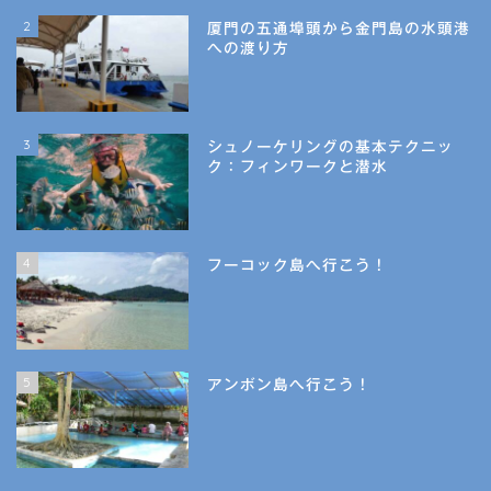
2
厦門の五通埠頭から金門島の水頭港
への渡り方
3
シュノーケリングの基本テクニッ
ク：フィンワークと潜水
4
フーコック島へ行こう！
5
アンボン島へ行こう！