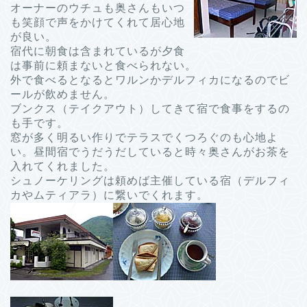
オーナーのウチュも奥さんもいつ
も笑顔で声をかけてくれて居心地
が良い。
宿代に朝食は含まれているが夕食
は事前に頼まないと食べられない。
外で食べるとなるとワルンかデルフィカになるのでビ
ールが飲めません。
ブンクス（テイクアウト）してきて宿で食事をするの
も手です。
窓が多く明るい作りでテラスでくつろぐのも心地よ
い。昼間宿でうだうだしていると時々奥さんがお茶を
入れてくれました。
シュノーケリングは頼めば主催している宿（デルフィ
カやムティアラ）に繋いでくれます。