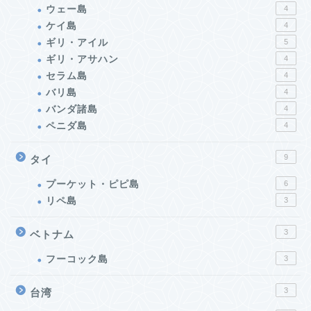
ウェー島
4
ケイ島
4
ギリ・アイル
5
ギリ・アサハン
4
セラム島
4
バリ島
4
バンダ諸島
4
ペニダ島
4
9
タイ
プーケット・ピピ島
6
リペ島
3
3
ベトナム
フーコック島
3
3
台湾