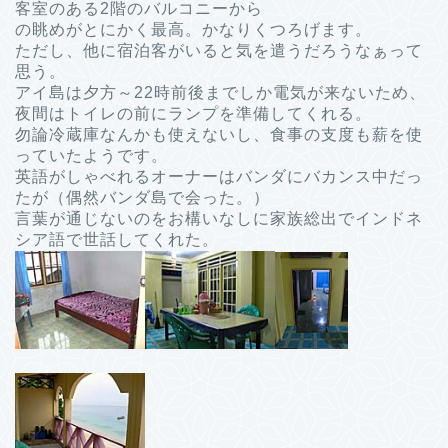
客室のある2階のバルコニーから
の眺めがとにかく最高。かなりくつろげます。
ただし、他に宿泊客がいると気を遣うだろうなぁって
思う。
アイ島は夕方～22時前後までしか電気が来ないため、
夜間はトイレの前にランプを準備してくれる。
勿論冷蔵庫なんかも使えないし、食事の支度も薪を使
っていたようです。
英語がしゃべれるオーナーはバンダにバカンス中だっ
たが（偶然バンダ島で会った。）
言葉が通じないのをお構いなしに家族総出でインドネ
シア語で世話してくれた。