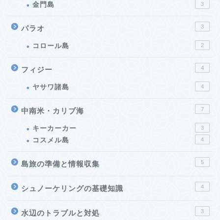
金門島
3
3
パラオ
コロール島
2
4
フィジー
ヤサワ諸島
4
7
中南米・カリブ海
キーカーカー
3
コスメル島
4
5
島旅の準備と情報収集
4
シュノーケリングの基礎知識
3
水辺のトラブルと対処