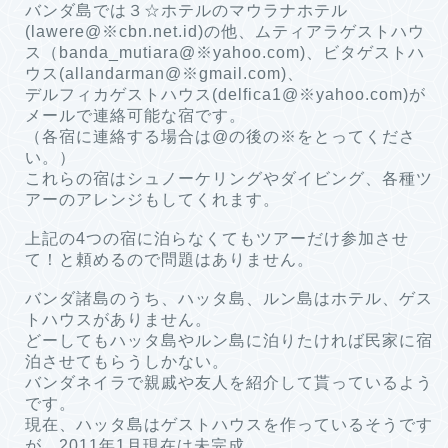
バンダ島では３☆ホテルのマウラナホテル
(lawere@※cbn.net.id)の他、ムティアラゲストハウ
ス（banda_mutiara@※yahoo.com)、ビタゲストハ
ウス(allandarman@※gmail.com)、
デルフィカゲストハウス(delfica1@※yahoo.com)が
メールで連絡可能な宿です。
（各宿に連絡する場合は@の後の※をとってくださ
い。）
これらの宿はシュノーケリングやダイビング、各種ツ
アーのアレンジもしてくれます。
上記の4つの宿に泊らなくてもツアーだけ参加させ
て！と頼めるので問題はありません。
バンダ諸島のうち、ハッタ島、ルン島はホテル、ゲス
トハウスがありません。
どーしてもハッタ島やルン島に泊りたければ民家に宿
泊させてもらうしかない。
バンダネイラで親戚や友人を紹介して貰っているよう
です。
現在、ハッタ島はゲストハウスを作っているそうです
が、2011年1月現在は未完成。