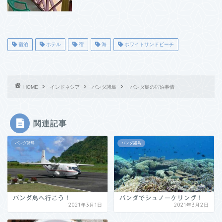
宿泊
ホテル
宿
海
ホワイトサンドビーチ
HOME
インドネシア
バンダ諸島
バンダ島の宿泊事情
関連記事
バンダ諸島
バンダ諸島
バンダ島へ行こう！
バンダでシュノーケリング！
2021年3月1日
2021年3月2日