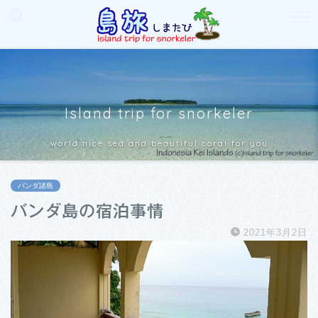
Island trip for snorkeler
world nice sea and beautiful coral for you
バンダ諸島
バンダ島の宿泊事情
2021年3月2日