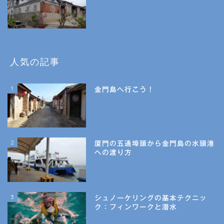
人気の記事
1
金門島へ行こう！
2
厦門の五通埠頭から金門島の水頭港
への渡り方
3
シュノーケリングの基本テクニッ
ク：フィンワークと潜水