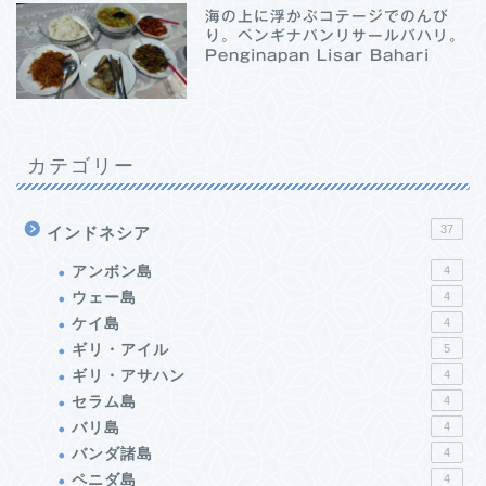
海の上に浮かぶコテージでのんび
り。ペンギナパンリサールバハリ。
Penginapan Lisar Bahari
カテゴリー
37
インドネシア
アンボン島
4
ウェー島
4
ケイ島
4
ギリ・アイル
5
ギリ・アサハン
4
セラム島
4
バリ島
4
バンダ諸島
4
ペニダ島
4