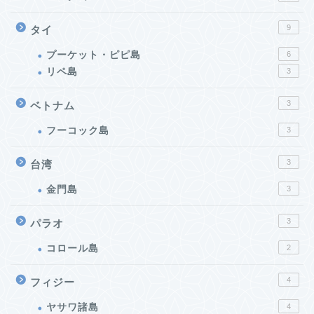
9
タイ
プーケット・ピピ島
6
リペ島
3
3
ベトナム
フーコック島
3
3
台湾
金門島
3
3
パラオ
コロール島
2
4
フィジー
ヤサワ諸島
4