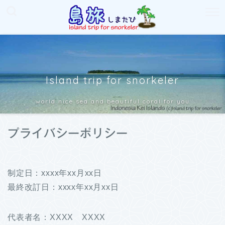
Island trip for snorkeler
world nice sea and beautiful coral for you
プライバシーポリシー
制定日：xxxx年xx月xx日
最終改訂日：xxxx年xx月xx日
代表者名：XXXX XXXX